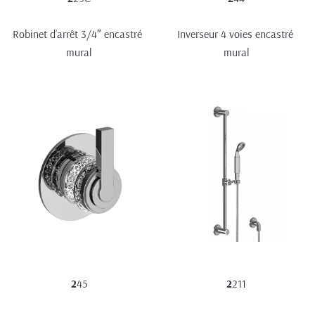
Robinet d’arrêt 3/4″ encastré 
Inverseur 4 voies encastré 
mural
mural
2
45
2
211