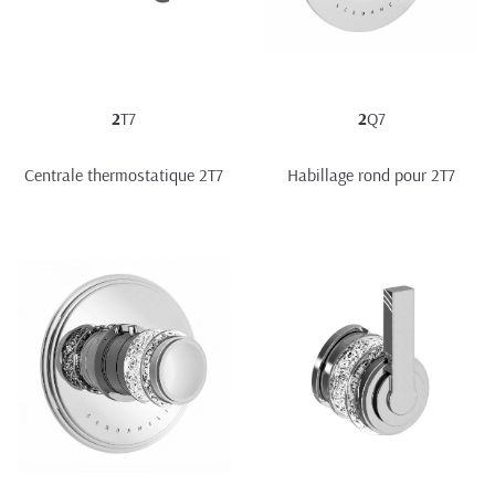
2
T7
2
Q7
Centrale thermostatique 2T7
Habillage rond pour 2T7