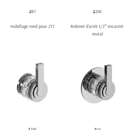
2
R7
2
28C
Habillage rond pour 2T7
Robinet d’arrêt 1/2″ encastré 
mural
2
29C
2
44