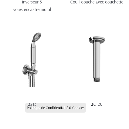
Inverseur 5 
Couli-douche avec douchette
voies encastré mural
2
213
2
C120
Politique de Confidentialité & Cookies
Douchette sur sortie murale
Bras de douche vertical 120 
mm