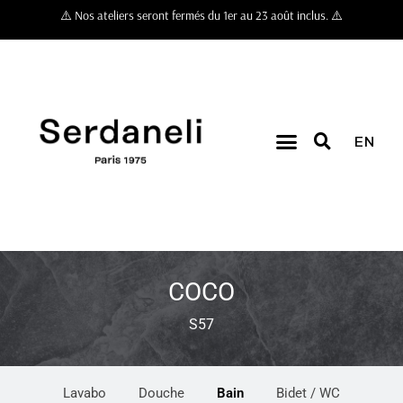
⚠️ Nos ateliers seront fermés du 1er au 23 août inclus. ⚠️
EN
COCO
S57
Lavabo
Douche
Bain
Bidet / WC