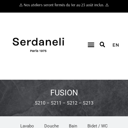
⚠️ Nos ateliers seront fermés du 1er au 23 août inclus. ⚠️
EN
FUSION
S210 – S211 – S212 – S213
Lavabo
Douche
Bain
Bidet / WC