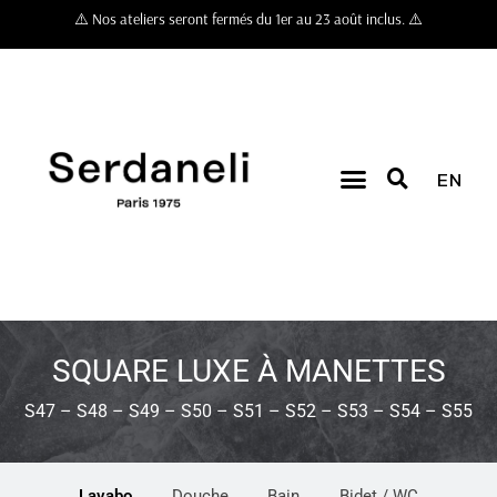
⚠️ Nos ateliers seront fermés du 1er au 23 août inclus. ⚠️
EN
SQUARE LUXE À MANETTES
S47 – S48 – S49 – S50 – S51 – S52 – S53 – S54 – S55
Lavabo
Douche
Bain
Bidet / WC