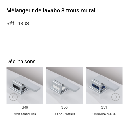
Mélangeur de lavabo 3 trous mural
Réf :
1
303
Déclinaisons
S49
S50
S51
Noir Marquina
Blanc Carrara
Sodalite bleue