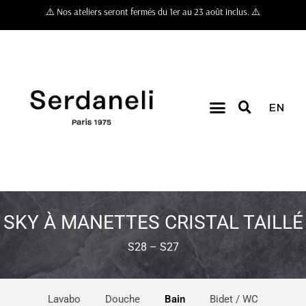
⚠️ Nos ateliers seront fermés du 1er au 23 août inclus. ⚠️
EN
SKY À MANETTES CRISTAL TAILLÉ
S28 – S27
Lavabo
Douche
Bain
Bidet / WC