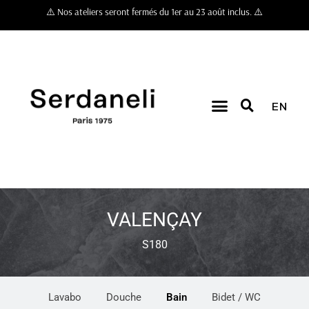
⚠️ Nos ateliers seront fermés du 1er au 23 août inclus. ⚠️
EN
VALENÇAY
S180
Lavabo
Douche
Bain
Bidet / WC