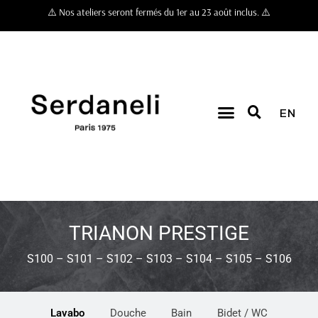
⚠️ Nos ateliers seront fermés du 1er au 23 août inclus. ⚠️
EN
TRIANON PRESTIGE
S100 – S101 – S102 – S103 – S104 – S105 – S106
Lavabo
Douche
Bain
Bidet / WC