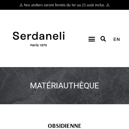
⚠️ Nos ateliers seront fermés du 1er au 23 août inclus. ⚠️
EN
MATÉRIAUTHÈQUE
OBSIDIENNE