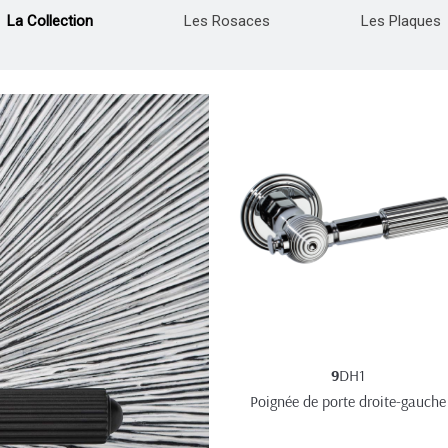
La Collection
Les Rosaces
Les Plaques
9
DH1
Poignée de porte droite-gauche