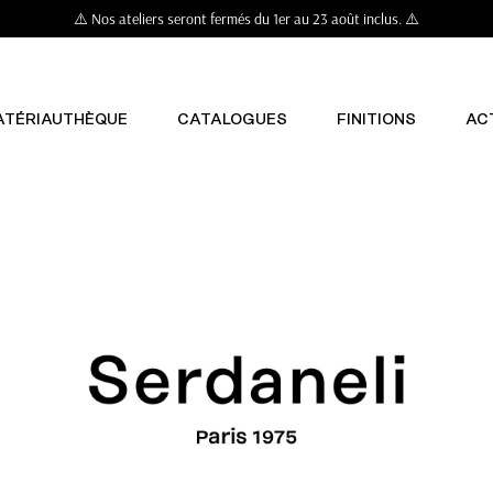
⚠️ Nos ateliers seront fermés du 1er au 23 août inclus. ⚠️
ATÉRIAUTHÈQUE
CATALOGUES
FINITIONS
AC